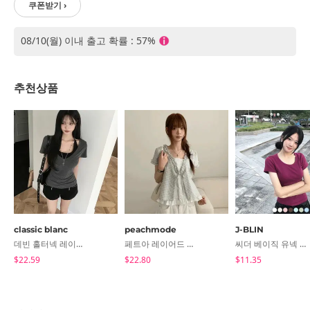
쿠폰받기 ›
08/10(월) 이내 출고 확률 : 57%
추천상품
classic blanc
peachmode
J-BLIN
데빈 홀터넥 레이어드 일체형 여름 브이넥 오프숄더 반팔 티셔츠
페트아 레이어드 레이스 버튼 나시 체크 프릴 반팔 블라우스 (2color)
씨더 베이직 유넥 반팔 티
$22.59
$22.80
$11.35