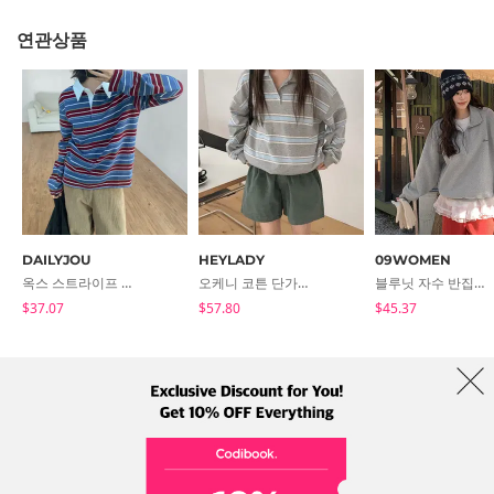
연관상품
md comment
' 스트라이프 패턴이 트렌디한 박시 오픈 카라 티 '
박시한 아웃핏과 드롭 숄더 디자인으로 하나만
툭 걸쳐도 멋스러운 코튼 스트라이프 티입니다 :)
전체적인 스트라이프 패턴으로 트렌디하고
캐주얼한 무드가 가득한 아이템이랍니다
DAILYJOU
HEYLADY
09WOMEN
보이쉬하고 스포티한 룩부터 걸리쉬한 룩까지
옥스 스트라이프 오버핏 카라 티셔츠
오케니 코튼 단가라 카라맨투맨
블루닛 자수 반집업 기모 루즈핏 맨투맨 85066
완성할 수 있는 아이템으로 소장 가치 높답니다 !
$37.07
$57.80
$45.37
fit & detail
- 여유 있는 박시핏으로 군살을 내추럴하게 커버
- 오픈 카라 넥 디자인으로 클래식한 실루엣
- 전체 스트라이프 패턴으로 트렌디한 무드
- 빈티지한 컬러 조합으로 멋스러운 분위기
코디북 소개
브랜드
이용약관
개인정보 처리방침
해외배송
Collab
fabric
- 100% 코튼 소재로 제작되어 탄탄한 터치감
- 피부에 닿아도 자극 없는 보드라운 텍스처