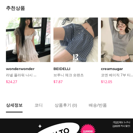
추천상품
wonderwonder
BEIDELLI
creamsugar
라넬 플라워 나시 블라우스
브루니 체크 숏팬츠
코엔 베이직 7부 티
$24.27
$7.87
$12.05
상세정보
코디
상품후기 (
)
배송/반품
0