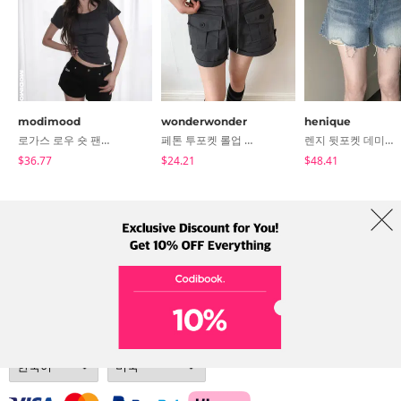
#밴딩숏팬츠 #데일리숏팬츠 #꾸안꾸룩
넓은 밴딩과 여유있는 밑단으로
체형 보정되는 3부 반바지 소개해요 :-)
- 넓은 밴딩 디자인으로 뱃살 커버
- 허리 스트랩으로 사이즈 조절 가능!
modimood
wonderwonder
henique
- 숏한 기장감으로 길어보이는 레그라인
로가스 로우 숏 팬츠-2color
페톤 투포켓 롤업 숏 팬츠
렌지 뒷포켓 데미지 3부 데님 숏팬츠 -1 Color
- 부드러운 원단으로 편안한 착용감 *.*
$36.77
$24.21
$48.41
- 페이크 포켓 디자인으로 힙업 효과까지!
편한데 이쁜건 반칙이야 (˵ ›⩊‹ ˵)
모델은 160/45 키에 비해 다리가 긴 체형으로
S 사이즈 착용하였습니다.
코디북 소개
브랜드
이용약관
개인정보 처리방침
해외배송
Collab
피팅 사진 참고해 주세요 : )
✔ 코디 아이템
#아우터-시엘
Address: A-301, 114, Gasan digital 2-ro, Geumcheon-gu, Seoul
#나시-이유
Tel: +82-1661-1813 (Korean) Email: help@codibook.net
#모자-올림피아