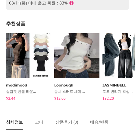
08/11(화) 이내 출고 확률 : 83%
추천상품
modimood
Loonough
JASMINBELL
슬림핏 반팔 라운드 티셔츠 - 7color
옵시 스터드 세미 크롭 반팔 티셔츠
로코 빈티지 워싱 롱와이드 사이드 핀턱 밑단 스냅버튼 팬츠
$3.44
$12.05
$32.20
상세정보
코디
상품후기 (
)
배송/반품
3