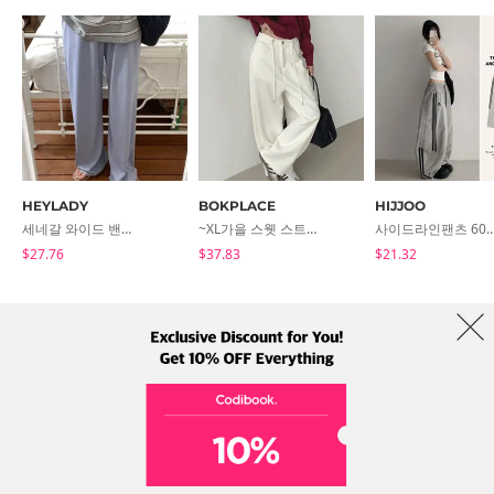
HEYLADY
BOKPLACE
HIJJOO
세네갈 와이드 밴딩팬츠
~XL가을 스웻 스트링 투웨이 와이드 팬츠
사이드라인팬츠 60트랙팬츠 (4
$27.76
$37.83
$21.32
코디북 소개
브랜드
이용약관
개인정보 처리방침
해외배송
Collab
Address: A-301, 114, Gasan digital 2-ro, Geumcheon-gu, Seoul
Tel: +82-1661-1813 (Korean) Email: help@codibook.net