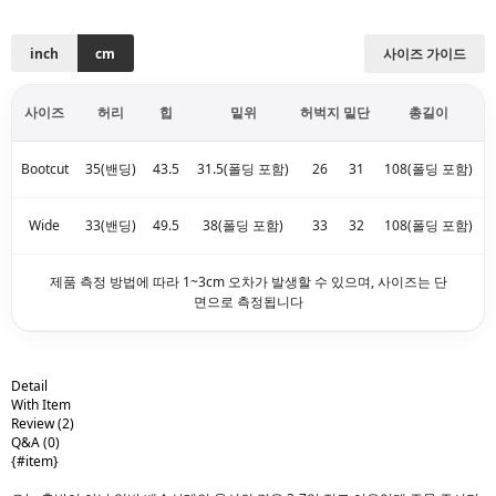
inch
cm
사이즈 가이드
사이즈
허리
힙
밑위
허벅지
밑단
총길이
Bootcut
35(밴딩)
43.5
31.5(폴딩 포함)
26
31
108(폴딩 포함)
Wide
33(밴딩)
49.5
38(폴딩 포함)
33
32
108(폴딩 포함)
제품 측정 방법에 따라 1~3cm 오차가 발생할 수 있으며, 사이즈는 단
면으로 측정됩니다
Detail
With Item
Review
(2)
Q&A
(0)
{#item}