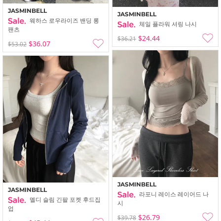
JASMINBELL
JASMINBELL
웨하스 로우라이즈 밴딩 롱
체일 플라워 셔링 나시
팬츠
$24.44
$36.21
$36.07
$53.02
JASMINBELL
JASMINBELL
라포니 레이스 레이어드 나
멜디 슬림 긴팔 포켓 후드집
시
업
$26.79
$39.78