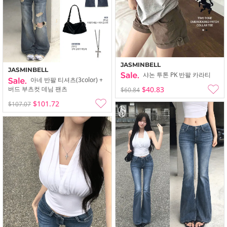
JASMINBELL
JASMINBELL
샤논 투톤 PK 반팔 카라티
아네 반팔 티셔츠(3color) +
$40.83
버드 부츠컷 데님 팬츠
$60.84
$101.72
$107.07