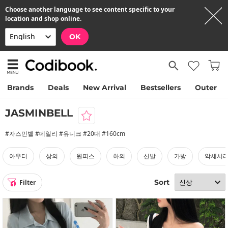
Choose another language to see content specific to your
location and shop online.
OK
Brands
Deals
New Arrival
Bestsellers
Outer
JASMINBELL
#자스민벨 #데일리 #유니크 #20대 #160cm
아우터
상의
원피스
하의
신발
가방
악세서
Sort
Filter
1