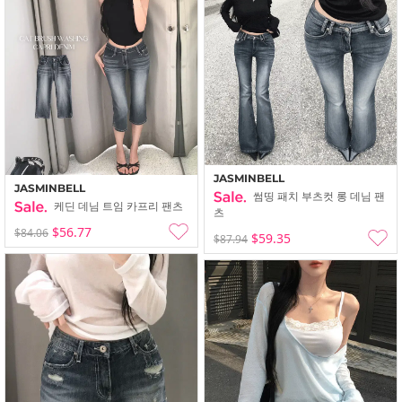
JASMINBELL
JASMINBELL
썸띵 패치 부츠컷 롱 데님 팬
케딘 데님 트임 카프리 팬츠
츠
$56.77
$84.06
$59.35
$87.94