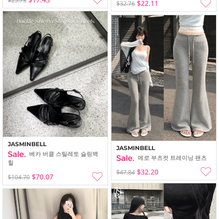
$25.73
$22.11
$32.76
JASMINBELL
JASMINBELL
베카 버클 스틸레토 슬링백
메로 부츠컷 트레이닝 팬츠
힐
$32.20
$47.84
$70.07
$104.70