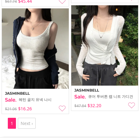
$45.44
$67.74
JASMINBELL
JASMINBELL
큐어 투버튼 랩 니트 가디건
헤틴 골지 유넥 나시
$32.20
$47.84
$16.26
$21.06
1
Next ›