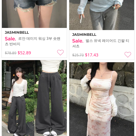
JASMINBELL
JASMINBELL
르안 데미지 워싱 3부 숏팬
벌스 유넥 레이어드 긴팔 티
츠 반바지
셔츠
$52.89
$78.89
$17.43
$25.73