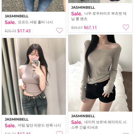
JASMINBELL
나우 로우라이즈 부츠컷 데
JASMINBELL
님 롱 팬츠
오프드 셔링 홀터 나시
$67.11
$99.57
$17.43
$25.73
JASMINBELL
JASMINBELL
네이처 보트넥 레이어드 시
어텀 밑단 라운드 반목 나시
스루 긴팔 티셔츠
$17.43