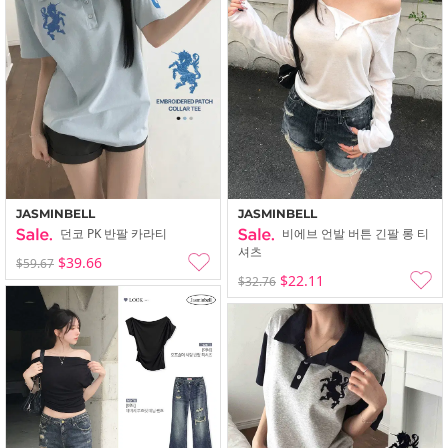
JASMINBELL
JASMINBELL
던코 PK 반팔 카라티
비에브 언발 버튼 긴팔 롱 티
셔츠
$39.66
$59.67
$22.11
$32.76