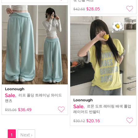
$28.05
$42.68
Loonough
리프 폴딩 트레이닝 와이드
Loonough
팬츠
르몬 도트 레터링 배색 롤업
$36.49
$55.06
레이어드 반팔티
$20.16
$30.12
1
Next ›