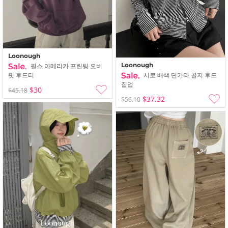
Loonough
Loonough
필스 아메리카 프린팅 오버
핏 후드티
시로 배색 단가라 골지 후드
집업
$30
$45.18
$37.32
$56.10