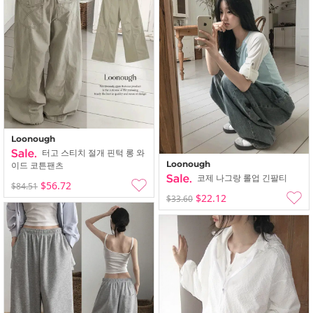
Loonough
터고 스티치 절개 핀턱 롱 와
Loonough
이드 코튼팬츠
코제 나그랑 롤업 긴팔티
$56.72
$84.51
$22.12
$33.60