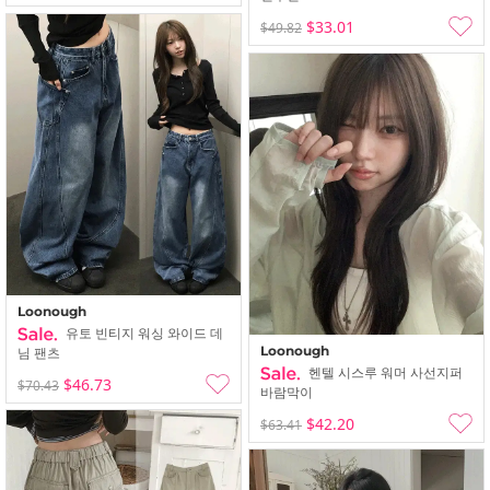
$33.01
$49.82
Loonough
유토 빈티지 워싱 와이드 데
Loonough
님 팬츠
헨텔 시스루 워머 사선지퍼
$46.73
$70.43
바람막이
$42.20
$63.41