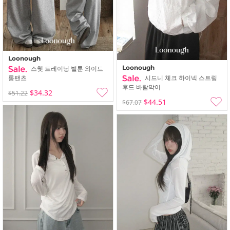
Loonough
Loonough
스웻 트레이닝 벌룬 와이드
롱팬츠
시드니 체크 하이넥 스트링
후드 바람막이
$34.32
$51.22
$44.51
$67.07