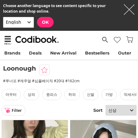
Choose another language to see content specific to your
location and shop online.
OK
Brands
Deals
New Arrival
Bestsellers
Outer
Loonough
#루너프 #캐주얼 #심플베이직 #20대 #162cm
아우터
상의
원피스
하의
신발
가방
악세서
Sort
Filter
1