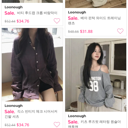
Loonough
Loonough
비티 후드캡 크롭 바람막이
베아 핀턱 와이드 트레이닝
$34.76
$52.44
팬츠
$31.88
$48.66
Loonough
긱스 빈티지 체크 시어서커
Loonough
긴팔 셔츠
키츠 루즈핏 레터링 원숄더
$34.76
$52.44
맨투맨