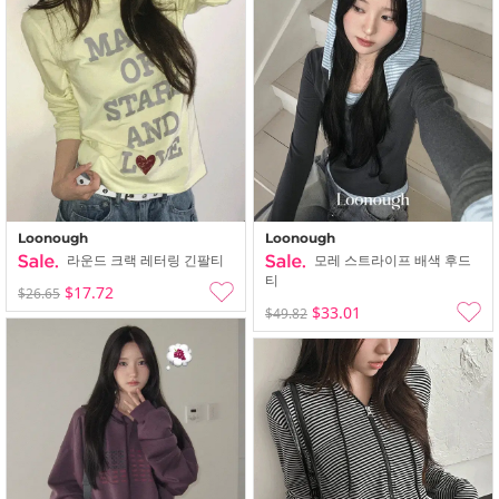
Loonough
Loonough
라운드 크랙 레터링 긴팔티
모레 스트라이프 배색 후드
티
$17.72
$26.65
$33.01
$49.82