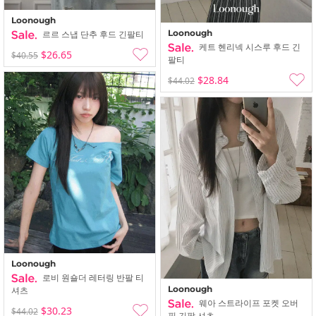
Loonough
Loonough
르르 스냅 단추 후드 긴팔티
케트 헨리넥 시스루 후드 긴
$26.65
$40.55
팔티
$28.84
$44.02
Loonough
로비 원숄더 레터링 반팔 티
Loonough
셔츠
웨아 스트라이프 포켓 오버
$30.23
$44.02
핏 긴팔 셔츠