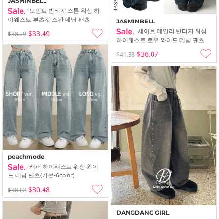
JASMINBELL
모먼트 빈티지 스톤 워싱 하
이웨스트 부츠컷 스판 데님 팬츠
JASMINBELL
세이브 데일리 빈티지 워싱
$33.49
$38.79
하이웨스트 로우 와이드 데님 팬츠
$36.07
$41.38
peachmode
캐퍼 하이웨스트 워싱 와이
드 데님 팬츠(기본-6color)
$30.48
$38.02
DANGDANG GIRL