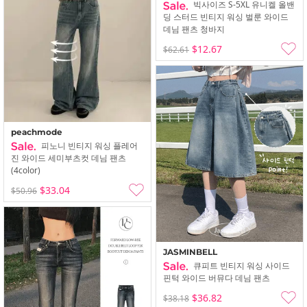
빅사이즈 S-5XL 유니켈 올밴
딩 스터드 빈티지 워싱 벌룬 와이드
데님 팬츠 청바지
$12.67
$62.61
peachmode
피노니 빈티지 워싱 플레어
진 와이드 세미부츠컷 데님 팬츠
(4color)
$33.04
$50.96
JASMINBELL
큐피트 빈티지 워싱 사이드
핀턱 와이드 버뮤다 데님 팬츠
$36.82
$38.18