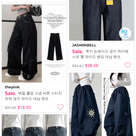
JASMINBELL
루키 논페이드 생지 하이웨
스트 롱 와이드 밴딩 데님 팬츠
$38.66
$42.67
thepink
베틸 롤업 스냅 버튼 스티치
핀턱 생지 와이드 데님 팬츠
$18.95
$81.05