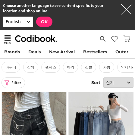
Choose another language to see content specific to your
location and shop online.
OK
Brands
Deals
New Arrival
Bestsellers
Outer
아우터
상의
원피스
하의
신발
가방
악세서
Sort
Filter