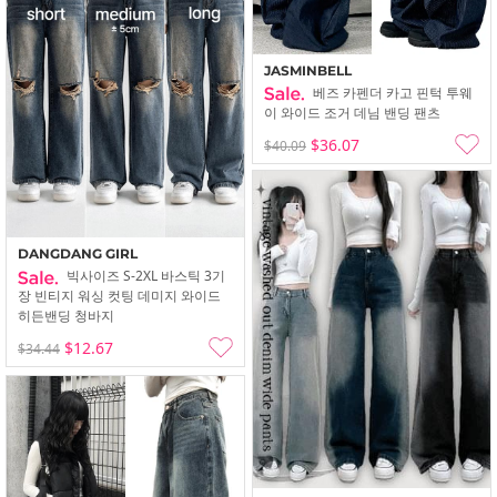
JASMINBELL
베즈 카펜더 카고 핀턱 투웨
이 와이드 조거 데님 밴딩 팬츠
$36.07
$40.09
DANGDANG GIRL
빅사이즈 S-2XL 바스틱 3기
장 빈티지 워싱 컷팅 데미지 와이드
히든밴딩 청바지
$12.67
$34.44