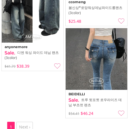
ccomeng
봄신상*로망워싱데님와이드롱팬츠
(3color)
$25.48
anyonemore
디엔 워싱 와이드 데님 팬츠
(3color)
$38.39
$41.79
BEIDELLI
트루 뒷포켓 로우라이즈 데
님 부츠컷 팬츠
$46.24
$54.41
1
Next ›