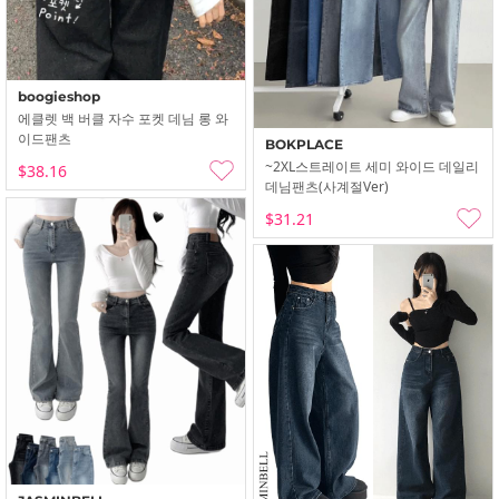
boogieshop
에클렛 백 버클 자수 포켓 데님 롱 와
이드팬츠
BOKPLACE
~2XL스트레이트 세미 와이드 데일리
$38.16
데님팬츠(사계절ver)
$31.21