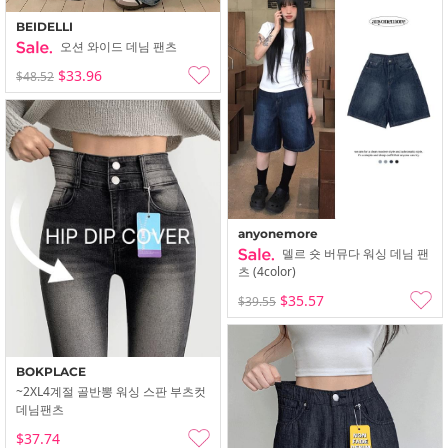
BEIDELLI
오션 와이드 데님 팬츠
$33.96
$48.52
anyonemore
델르 숏 버뮤다 워싱 데님 팬
츠 (4color)
$35.57
$39.55
BOKPLACE
~2XL4계절 골반뽕 워싱 스판 부츠컷
데님팬츠
$37.74