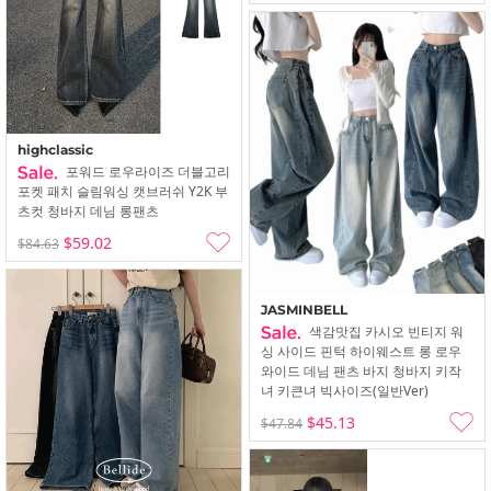
highclassic
포워드 로우라이즈 더블고리
포켓 패치 슬림워싱 캣브러쉬 Y2K 부
츠컷 청바지 데님 롱팬츠
$59.02
$84.63
JASMINBELL
색감맛집 카시오 빈티지 워
싱 사이드 핀턱 하이웨스트 롱 로우
와이드 데님 팬츠 바지 청바지 키작
녀 키큰녀 빅사이즈(일반ver)
$45.13
$47.84