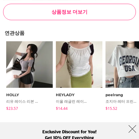
상품정보 더보기
연관상품
HOLLY
HEYLADY
peelrang
리유 레이스 리본 링클 반팔티
이올 래글런 레이스 오프숄더티
조지아 레터 프린팅 크롭 반팔 티셔츠 3color
$23.57
$14.44
$15.52
코디북 소개
브랜드
이용약관
개인정보 처리방침
해외배송
Collab