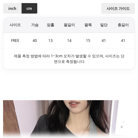
inch
cm
사이즈 가이드
사이즈
가슴
암홀
팔길이
팔폭
밑단
총길이
FREE
40
13
14
15
41
41
제품 측정 방법에 따라 1~3cm 오차가 발생할 수 있으며, 사이즈는 단
면으로 측정됩니다