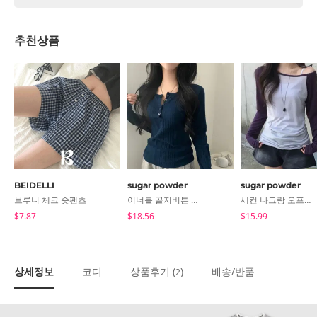
추천상품
BEIDELLI
sugar powder
sugar powder
브루니 체크 숏팬츠
이너블 골지버튼 여리핏 긴팔니트, 티셔츠 - 4color
세컨 나그랑 오프숄더 긴팔티셔츠 - 3color
$7.87
$18.56
$15.99
상세정보
코디
상품후기 (
)
배송/반품
2